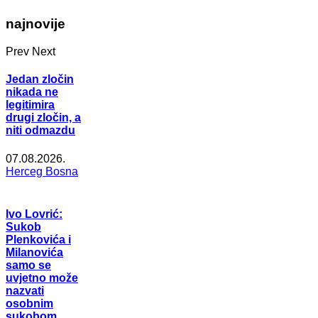
najnovije
Prev
Next
Jedan zločin
nikada ne
legitimira
drugi zločin, a
niti odmazdu
07.08.2026.
Herceg Bosna
Ivo Lovrić:
Sukob
Plenkovića i
Milanovića
samo se
uvjetno može
nazvati
osobnim
sukobom