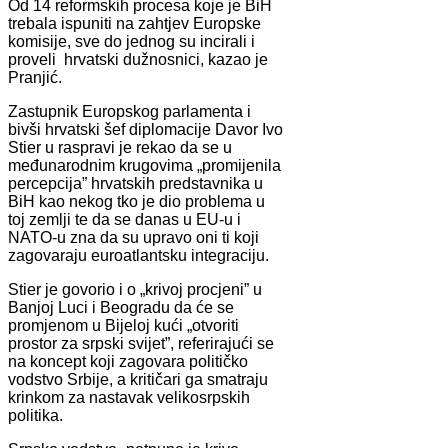
Od 14 reformskih procesa koje je BiH
trebala ispuniti na zahtjev Europske
komisije, sve do jednog su incirali i
proveli hrvatski dužnosnici, kazao je
Pranjić.
Zastupnik Europskog parlamenta i
bivši hrvatski šef diplomacije Davor Ivo
Stier u raspravi je rekao da se u
međunarodnim krugovima „promijenila
percepcija” hrvatskih predstavnika u
BiH kao nekog tko je dio problema u
toj zemlji te da se danas u EU-u i
NATO-u zna da su upravo oni ti koji
zagovaraju euroatlantsku integraciju.
Stier je govorio i o „krivoj procjeni” u
Banjoj Luci i Beogradu da će se
promjenom u Bijeloj kući „otvoriti
prostor za srpski svijet”, referirajući se
na koncept koji zagovara političko
vodstvo Srbije, a kritičari ga smatraju
krinkom za nastavak velikosrpskih
politika.