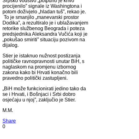
Srpsko vodstvo „potpuno je krivo
procijenilo” signale iz Washingtona i
potom doživjelo „hladan tuš”, rekao je.
To je smanjilo „manevarski prostor
Dodika”, a rezultiralo je i ublažavanjem
retorike službenog Beograda i poteza
predsjednika Aleksandra Vučića koji je
„pokušao smiriti” situaciju pozivom na
dijalog.
Stier je istaknuo nužnost postizanja
političke ravnopravnosti unutar BiH, s
naglaskom na promjenu izbornog
zakona kako bi Hrvati konačno bili
pravedno politički zastupljeni.
„BiH može funkcionirati jedino tako da
se i Hrvati, i Bošnjaci i Srbi dobro
osjećaju u njoj”, zaključio je Stier.
M.M.
Share
0