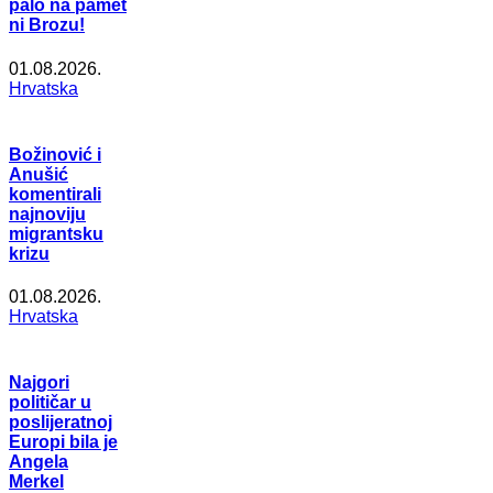
palo na pamet
ni Brozu!
01.08.2026.
Hrvatska
Božinović i
Anušić
komentirali
najnoviju
migrantsku
krizu
01.08.2026.
Hrvatska
Najgori
političar u
poslijeratnoj
Europi bila je
Angela
Merkel