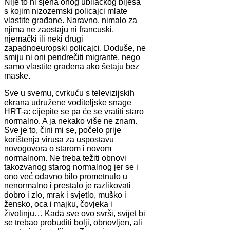
Nije to ni sjena onog ubilačkog bijesa
s kojim nizozemski policajci mlate
vlastite građane. Naravno, nimalo za
njima ne zaostaju ni francuski,
njemački ili neki drugi
zapadnoeuropski policajci. Doduše, ne
smiju ni oni pendrečiti migrante, nego
samo vlastite građena ako šetaju bez
maske.
Sve u svemu, cvrkuću s televizijskih
ekrana udružene voditeljske snage
HRT-a: cijepite se pa će se vratiti staro
normalno. A ja nekako više ne znam.
Sve je to, čini mi se, počelo prije
korištenja virusa za uspostavu
novogovora o starom i novom
normalnom. Ne treba težiti obnovi
takozvanog starog normalnog jer se i
ono već odavno bilo prometnulo u
nenormalno i prestalo je razlikovati
dobro i zlo, mrak i svjetlo, muško i
žensko, oca i majku, čovjeka i
životinju… Kada sve ovo svrši, svijet bi
se trebao probuditi bolji, obnovljen, ali