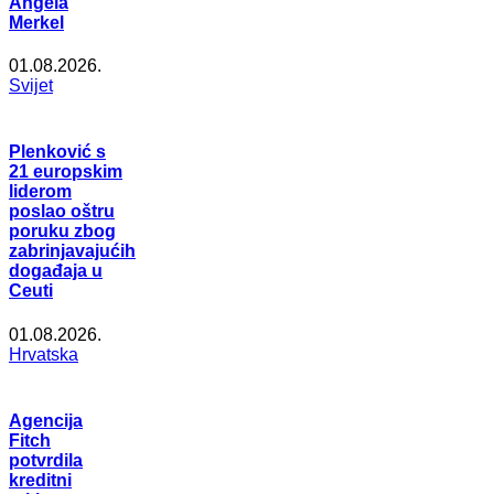
Angela
Merkel
01.08.2026.
Svijet
Plenković s
21 europskim
liderom
poslao oštru
poruku zbog
zabrinjavajućih
događaja u
Ceuti
01.08.2026.
Hrvatska
Agencija
Fitch
potvrdila
kreditni