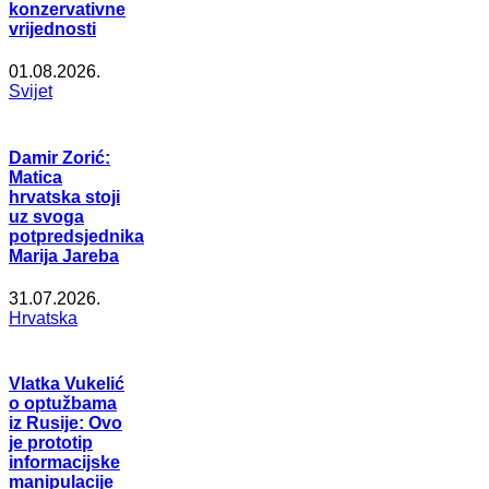
konzervativne
vrijednosti
01.08.2026.
Svijet
Damir Zorić:
Matica
hrvatska stoji
uz svoga
potpredsjednika
Marija Jareba
31.07.2026.
Hrvatska
Vlatka Vukelić
o optužbama
iz Rusije: Ovo
je prototip
informacijske
manipulacije