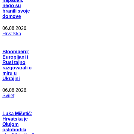
napadali,
nego su
branili svoje
domove
06.08.2026.
Hrvatska
Bloomberg:
Europljani i
Rusi tajno
razgovarali o
miru u
Ukrajini
06.08.2026.
Svijet
Luka Mišetić:
Hrvatska je
Olujom
oslobodila