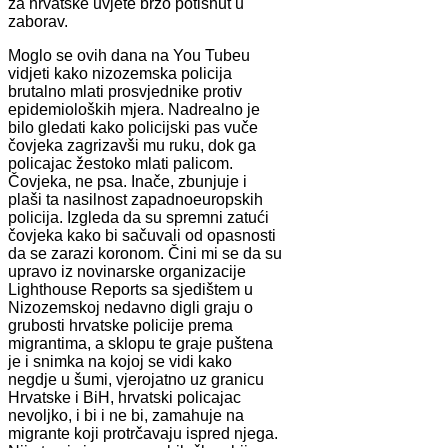
za hrvatske uvjete brzo potisnut u
zaborav.
Moglo se ovih dana na You Tubeu
vidjeti kako nizozemska policija
brutalno mlati prosvjednike protiv
epidemioloških mjera. Nadrealno je
bilo gledati kako policijski pas vuče
čovjeka zagrizavši mu ruku, dok ga
policajac žestoko mlati palicom.
Čovjeka, ne psa. Inače, zbunjuje i
plaši ta nasilnost zapadnoeuropskih
policija. Izgleda da su spremni zatući
čovjeka kako bi sačuvali od opasnosti
da se zarazi koronom. Čini mi se da su
upravo iz novinarske organizacije
Lighthouse Reports sa sjedištem u
Nizozemskoj nedavno digli graju o
grubosti hrvatske policije prema
migrantima, a sklopu te graje puštena
je i snimka na kojoj se vidi kako
negdje u šumi, vjerojatno uz granicu
Hrvatske i BiH, hrvatski policajac
nevoljko, i bi i ne bi, zamahuje na
migrante koji protrčavaju ispred njega.