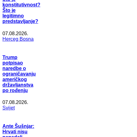
konstitutivnost?
Što je
legitimno
predstavljanje?
07.08.2026.
Herceg Bosna
Trump
potpisao
naredbe o
ograničavanju
američkog
državljanstva
po rođenju
07.08.2026.
Svijet
Ante Šušnjar:
Hrvati nisu