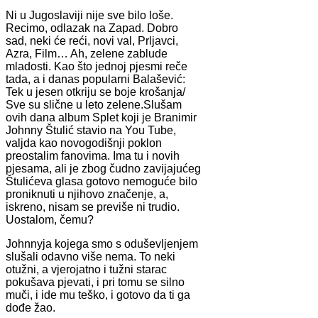
Ni u Jugoslaviji nije sve bilo loše.
Recimo, odlazak na Zapad. Dobro
sad, neki će reći, novi val, Prljavci,
Azra, Film… Ah, zelene zablude
mladosti. Kao što jednoj pjesmi reče
tada, a i danas popularni Balašević:
Tek u jesen otkriju se boje krošanja/
Sve su slične u leto zelene.Slušam
ovih dana album Splet koji je Branimir
Johnny Štulić stavio na You Tube,
valjda kao novogodišnji poklon
preostalim fanovima. Ima tu i novih
pjesama, ali je zbog čudno zavijajućeg
Štulićeva glasa gotovo nemoguće bilo
proniknuti u njihovo značenje, a,
iskreno, nisam se previše ni trudio.
Uostalom, čemu?
Johnnyja kojega smo s oduševljenjem
slušali odavno više nema. To neki
otužni, a vjerojatno i tužni starac
pokušava pjevati, i pri tomu se silno
muči, i ide mu teško, i gotovo da ti ga
dođe žao.