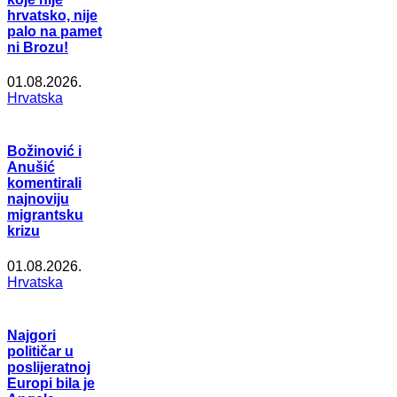
hrvatsko, nije
palo na pamet
ni Brozu!
01.08.2026.
Hrvatska
Božinović i
Anušić
komentirali
najnoviju
migrantsku
krizu
01.08.2026.
Hrvatska
Najgori
političar u
poslijeratnoj
Europi bila je