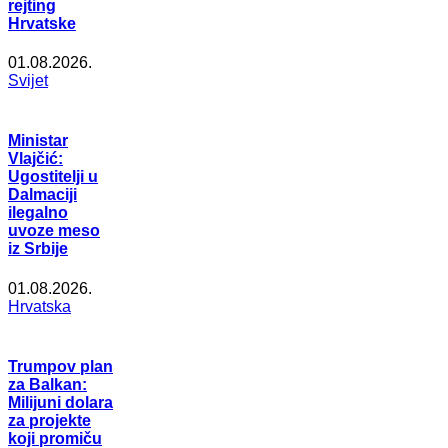
rejting
Hrvatske
01.08.2026.
Svijet
Ministar
Vlajčić:
Ugostitelji u
Dalmaciji
ilegalno
uvoze meso
iz Srbije
01.08.2026.
Hrvatska
Trumpov plan
za Balkan:
Milijuni dolara
za projekte
koji promiču