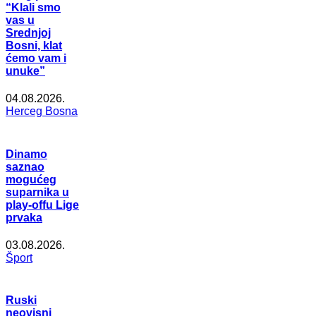
“Klali smo
vas u
Srednjoj
Bosni, klat
ćemo vam i
unuke”
04.08.2026.
Herceg Bosna
Dinamo
saznao
mogućeg
suparnika u
play-offu Lige
prvaka
03.08.2026.
Šport
Ruski
neovisni