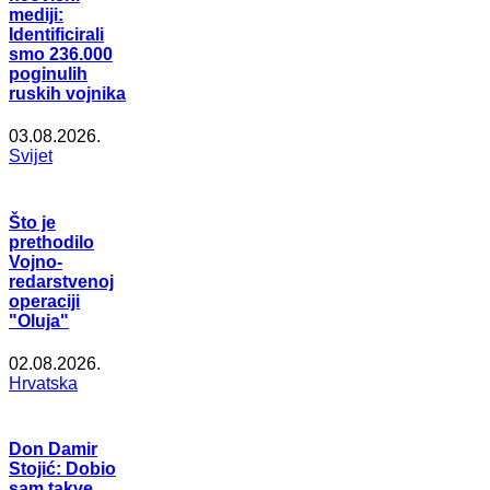
mediji:
Identificirali
smo 236.000
poginulih
ruskih vojnika
03.08.2026.
Svijet
Što je
prethodilo
Vojno-
redarstvenoj
operaciji
"Oluja"
02.08.2026.
Hrvatska
Don Damir
Stojić: Dobio
sam takve