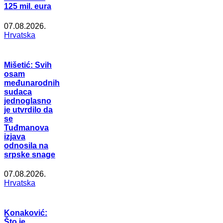
125 mil. eura
07.08.2026.
Hrvatska
Mišetić: Svih
osam
međunarodnih
sudaca
jednoglasno
je utvrdilo da
se
Tuđmanova
izjava
odnosila na
srpske snage
07.08.2026.
Hrvatska
Konaković:
Što je