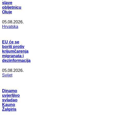
slave
obljetnicu
Oluje
05.08.2026.
Hrvatska
EU će se
boriti protiv
krijumčarenja
migranata i
dezinformacija
05.08.2026.
Svijet
Dinamo
uvjerljivo
svladao
Kauno
Žalgiris