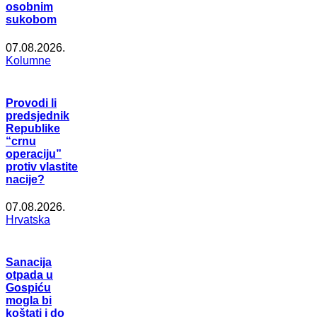
osobnim
sukobom
07.08.2026.
Kolumne
Provodi li
predsjednik
Republike
“crnu
operaciju”
protiv vlastite
nacije?
07.08.2026.
Hrvatska
Sanacija
otpada u
Gospiću
mogla bi
koštati i do