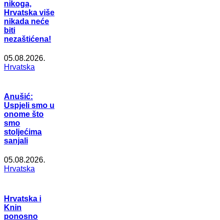
nikoga,
Hrvatska više
nikada neće
biti
nezaštićena!
05.08.2026.
Hrvatska
Anušić:
Uspjeli smo u
onome što
smo
stoljećima
sanjali
05.08.2026.
Hrvatska
Hrvatska i
Knin
ponosno