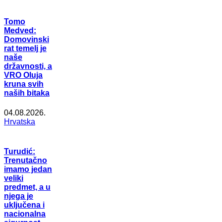
Tomo
Medved:
Domovinski
rat temelj je
naše
državnosti, a
VRO Oluja
kruna svih
naših bitaka
04.08.2026.
Hrvatska
Turudić:
Trenutačno
imamo jedan
veliki
predmet, a u
njega je
uključena i
nacionalna