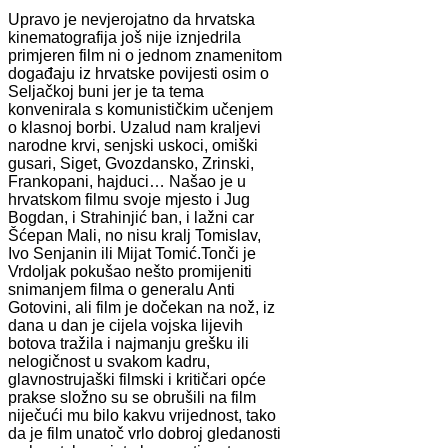
Upravo je nevjerojatno da hrvatska
kinematografija još nije iznjedrila
primjeren film ni o jednom znamenitom
događaju iz hrvatske povijesti osim o
Seljačkoj buni jer je ta tema
konvenirala s komunističkim učenjem
o klasnoj borbi. Uzalud nam kraljevi
narodne krvi, senjski uskoci, omiški
gusari, Siget, Gvozdansko, Zrinski,
Frankopani, hajduci… Našao je u
hrvatskom filmu svoje mjesto i Jug
Bogdan, i Strahinjić ban, i lažni car
Šćepan Mali, no nisu kralj Tomislav,
Ivo Senjanin ili Mijat Tomić.Tonči je
Vrdoljak pokušao nešto promijeniti
snimanjem filma o generalu Anti
Gotovini, ali film je dočekan na nož, iz
dana u dan je cijela vojska lijevih
botova tražila i najmanju grešku ili
nelogičnost u svakom kadru,
glavnostrujaški filmski i kritičari opće
prakse složno su se obrušili na film
niječući mu bilo kakvu vrijednost, tako
da je film unatoč vrlo dobroj gledanosti