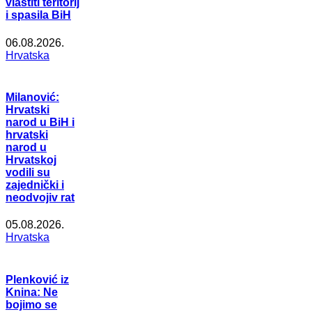
vlastiti teritorij
i spasila BiH
06.08.2026.
Hrvatska
Milanović:
Hrvatski
narod u BiH i
hrvatski
narod u
Hrvatskoj
vodili su
zajednički i
neodvojiv rat
05.08.2026.
Hrvatska
Plenković iz
Knina: Ne
bojimo se