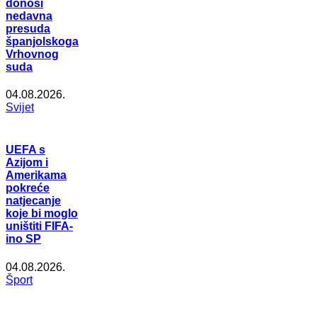
donosi
nedavna
presuda
španjolskoga
Vrhovnog
suda
04.08.2026.
Svijet
UEFA s
Azijom i
Amerikama
pokreće
natjecanje
koje bi moglo
uništiti FIFA-
ino SP
04.08.2026.
Šport