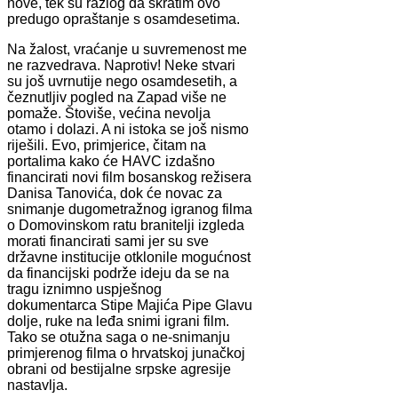
nove, tek su razlog da skratim ovo
predugo opraštanje s osamdesetima.
Na žalost, vraćanje u suvremenost me
ne razvedrava. Naprotiv! Neke stvari
su još uvrnutije nego osamdesetih, a
čeznutljiv pogled na Zapad više ne
pomaže. Štoviše, većina nevolja
otamo i dolazi. A ni istoka se još nismo
riješili. Evo, primjerice, čitam na
portalima kako će HAVC izdašno
financirati novi film bosanskog režisera
Danisa Tanovića, dok će novac za
snimanje dugometražnog igranog filma
o Domovinskom ratu branitelji izgleda
morati financirati sami jer su sve
državne institucije otklonile mogućnost
da financijski podrže ideju da se na
tragu iznimno uspješnog
dokumentarca Stipe Majića Pipe Glavu
dolje, ruke na leđa snimi igrani film.
Tako se otužna saga o ne-snimanju
primjerenog filma o hrvatskoj junačkoj
obrani od bestijalne srpske agresije
nastavlja.