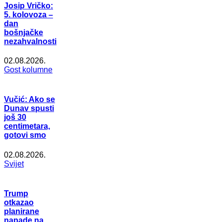
Josip Vričko:
5. kolovoza –
dan
bošnjačke
nezahvalnosti
02.08.2026.
Gost kolumne
Vučić: Ako se
Dunav spusti
još 30
centimetara,
gotovi smo
02.08.2026.
Svijet
Trump
otkazao
planirane
napade na