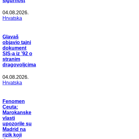
sigurnost
04.08.2026.
Hrvatska
Glavaš
objavio tajni
dokument
SIS-a iz ’92 o
stranim
dragovoljcima
04.08.2026.
Hrvatska
Fenomen
Ceuta:
Marokanske
vlasti
upozorile su
Madrid na
rizik koji