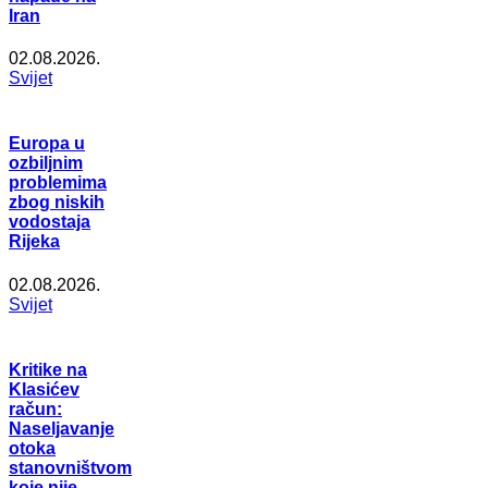
Iran
02.08.2026.
Svijet
Europa u
ozbiljnim
problemima
zbog niskih
vodostaja
Rijeka
02.08.2026.
Svijet
Kritike na
Klasićev
račun:
Naseljavanje
otoka
stanovništvom
koje nije