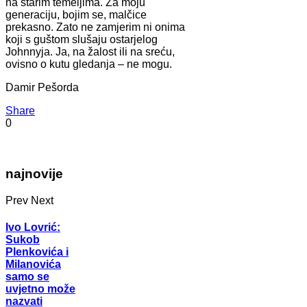
na starim temeljima. Za moju
generaciju, bojim se, malčice
prekasno. Zato ne zamjerim ni onima
koji s guštom slušaju ostarjelog
Johnnyja. Ja, na žalost ili na sreću,
ovisno o kutu gledanja – ne mogu.
Damir Pešorda
Share
0
najnovije
Prev
Next
Ivo Lovrić:
Sukob
Plenkovića i
Milanovića
samo se
uvjetno može
nazvati