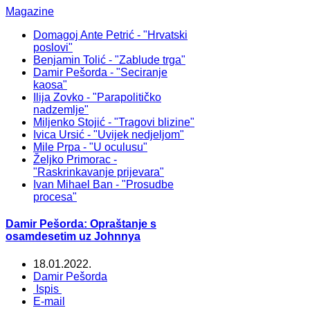
Magazine
Domagoj Ante Petrić - "Hrvatski
poslovi"
Benjamin Tolić - "Zablude trga"
Damir Pešorda - "Seciranje
kaosa"
Ilija Zovko - "Parapolitičko
nadzemlje"
Miljenko Stojić - "Tragovi blizine"
Ivica Ursić - "Uvijek nedjeljom"
Mile Prpa - "U oculusu"
Željko Primorac -
"Raskrinkavanje prijevara"
Ivan Mihael Ban - "Prosudbe
procesa"
Damir Pešorda: Opraštanje s
osamdesetim uz Johnnya
18.01.2022.
Damir Pešorda
Ispis
E-mail