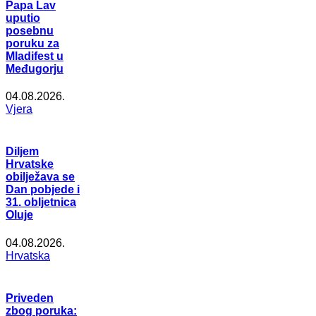
Papa Lav
uputio
posebnu
poruku za
Mladifest u
Međugorju
04.08.2026.
Vjera
Diljem
Hrvatske
obilježava se
Dan pobjede i
31. obljetnica
Oluje
04.08.2026.
Hrvatska
Priveden
zbog poruka: