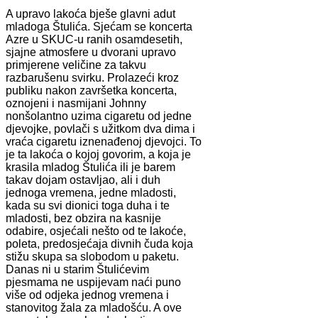
A upravo lakoća bješe glavni adut
mladoga Štulića. Sjećam se koncerta
Azre u SKUC-u ranih osamdesetih,
sjajne atmosfere u dvorani upravo
primjerene veličine za takvu
razbarušenu svirku. Prolazeći kroz
publiku nakon završetka koncerta,
oznojeni i nasmijani Johnny
nonšolantno uzima cigaretu od jedne
djevojke, povlači s užitkom dva dima i
vraća cigaretu iznenađenoj djevojci. To
je ta lakoća o kojoj govorim, a koja je
krasila mladog Štulića ili je barem
takav dojam ostavljao, ali i duh
jednoga vremena, jedne mladosti,
kada su svi dionici toga duha i te
mladosti, bez obzira na kasnije
odabire, osjećali nešto od te lakoće,
poleta, predosjećaja divnih čuda koja
stižu skupa sa slobodom u paketu.
Danas ni u starim Štulićevim
pjesmama ne uspijevam naći puno
više od odjeka jednog vremena i
stanovitog žala za mladošću. A ove