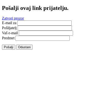
Pošalji ovaj link prijatelju.
Zatvori prozor
E-mail za
Pošiljatelj
Vaš e-mail
Predmet
Pošalji
Odustani