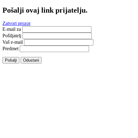
Pošalji ovaj link prijatelju.
Zatvori prozor
E-mail za
Pošiljatelj
Vaš e-mail
Predmet
Pošalji
Odustani