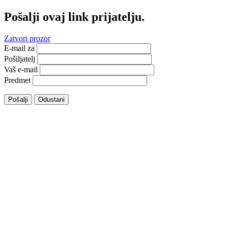
Pošalji ovaj link prijatelju.
Zatvori prozor
E-mail za
Pošiljatelj
Vaš e-mail
Predmet
Pošalji
Odustani