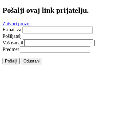
Pošalji ovaj link prijatelju.
Zatvori prozor
E-mail za
Pošiljatelj
Vaš e-mail
Predmet
Pošalji
Odustani