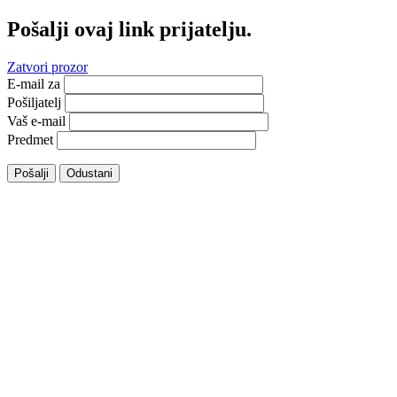
Pošalji ovaj link prijatelju.
Zatvori prozor
E-mail za
Pošiljatelj
Vaš e-mail
Predmet
Pošalji
Odustani