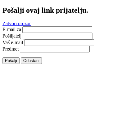
Pošalji ovaj link prijatelju.
Zatvori prozor
E-mail za
Pošiljatelj
Vaš e-mail
Predmet
Pošalji
Odustani