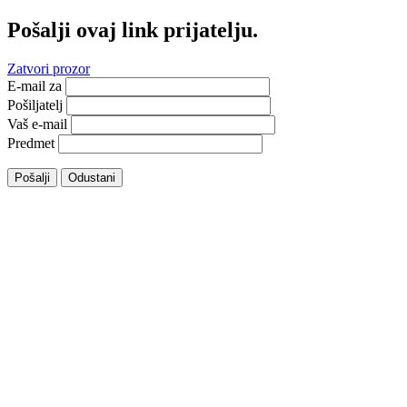
Pošalji ovaj link prijatelju.
Zatvori prozor
E-mail za
Pošiljatelj
Vaš e-mail
Predmet
Pošalji
Odustani