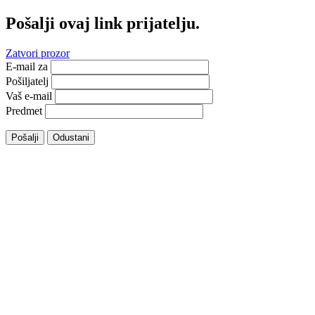
Pošalji ovaj link prijatelju.
Zatvori prozor
E-mail za
Pošiljatelj
Vaš e-mail
Predmet
Pošalji
Odustani