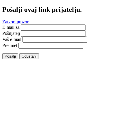
Pošalji ovaj link prijatelju.
Zatvori prozor
E-mail za
Pošiljatelj
Vaš e-mail
Predmet
Pošalji
Odustani