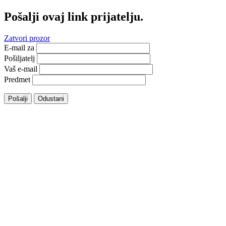
Pošalji ovaj link prijatelju.
Zatvori prozor
E-mail za
Pošiljatelj
Vaš e-mail
Predmet
Pošalji
Odustani