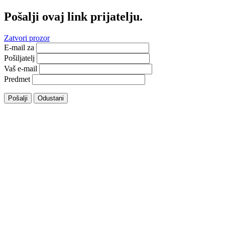
Pošalji ovaj link prijatelju.
Zatvori prozor
E-mail za
Pošiljatelj
Vaš e-mail
Predmet
Pošalji
Odustani