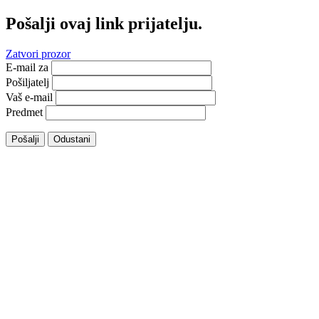
Pošalji ovaj link prijatelju.
Zatvori prozor
E-mail za
Pošiljatelj
Vaš e-mail
Predmet
Pošalji
Odustani