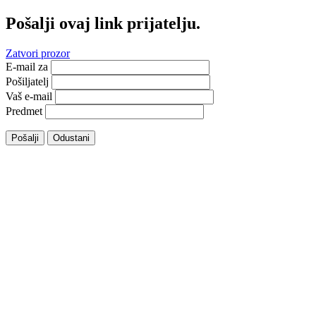
Pošalji ovaj link prijatelju.
Zatvori prozor
E-mail za
Pošiljatelj
Vaš e-mail
Predmet
Pošalji
Odustani