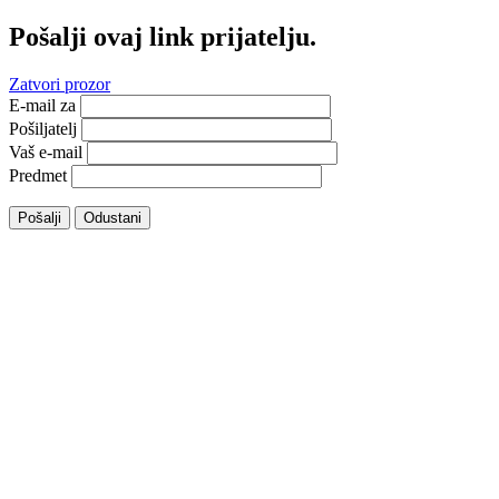
Pošalji ovaj link prijatelju.
Zatvori prozor
E-mail za
Pošiljatelj
Vaš e-mail
Predmet
Pošalji
Odustani