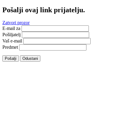
Pošalji ovaj link prijatelju.
Zatvori prozor
E-mail za
Pošiljatelj
Vaš e-mail
Predmet
Pošalji
Odustani