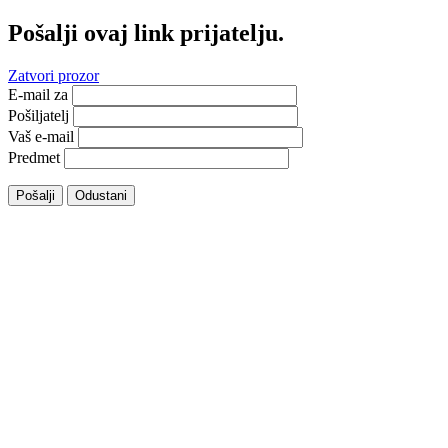
Pošalji ovaj link prijatelju.
Zatvori prozor
E-mail za
Pošiljatelj
Vaš e-mail
Predmet
Pošalji
Odustani