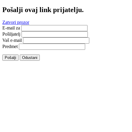
Pošalji ovaj link prijatelju.
Zatvori prozor
E-mail za
Pošiljatelj
Vaš e-mail
Predmet
Pošalji
Odustani