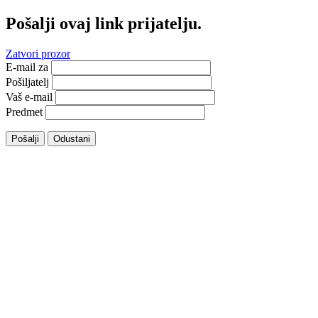
Pošalji ovaj link prijatelju.
Zatvori prozor
E-mail za
Pošiljatelj
Vaš e-mail
Predmet
Pošalji
Odustani