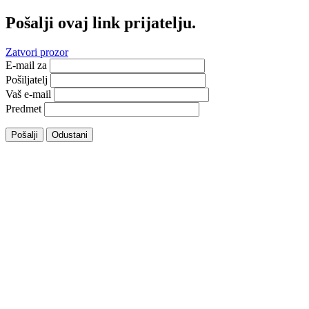
Pošalji ovaj link prijatelju.
Zatvori prozor
E-mail za
Pošiljatelj
Vaš e-mail
Predmet
Pošalji
Odustani