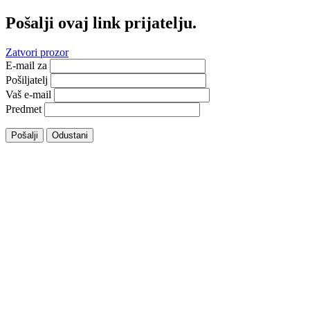
Pošalji ovaj link prijatelju.
Zatvori prozor
E-mail za
Pošiljatelj
Vaš e-mail
Predmet
Pošalji
Odustani