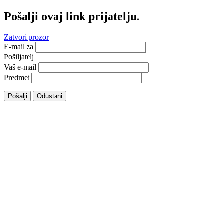
Pošalji ovaj link prijatelju.
Zatvori prozor
E-mail za
Pošiljatelj
Vaš e-mail
Predmet
Pošalji
Odustani