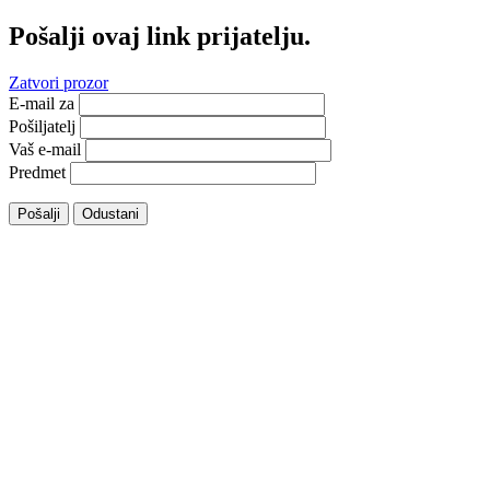
Pošalji ovaj link prijatelju.
Zatvori prozor
E-mail za
Pošiljatelj
Vaš e-mail
Predmet
Pošalji
Odustani