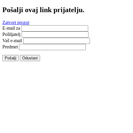
Pošalji ovaj link prijatelju.
Zatvori prozor
E-mail za
Pošiljatelj
Vaš e-mail
Predmet
Pošalji
Odustani