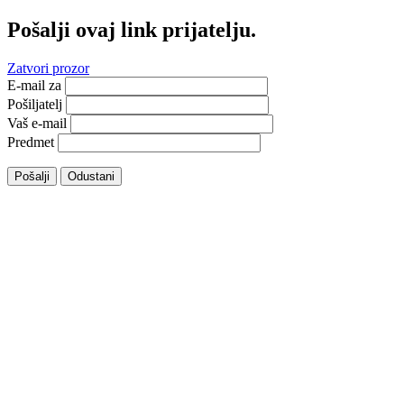
Pošalji ovaj link prijatelju.
Zatvori prozor
E-mail za
Pošiljatelj
Vaš e-mail
Predmet
Pošalji
Odustani