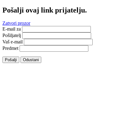
Pošalji ovaj link prijatelju.
Zatvori prozor
E-mail za
Pošiljatelj
Vaš e-mail
Predmet
Pošalji
Odustani