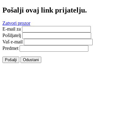
Pošalji ovaj link prijatelju.
Zatvori prozor
E-mail za
Pošiljatelj
Vaš e-mail
Predmet
Pošalji
Odustani