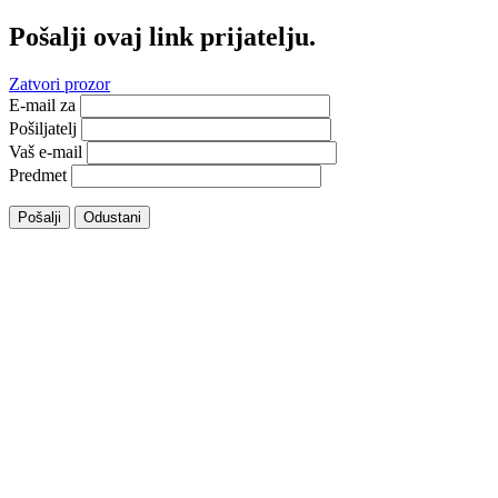
Pošalji ovaj link prijatelju.
Zatvori prozor
E-mail za
Pošiljatelj
Vaš e-mail
Predmet
Pošalji
Odustani