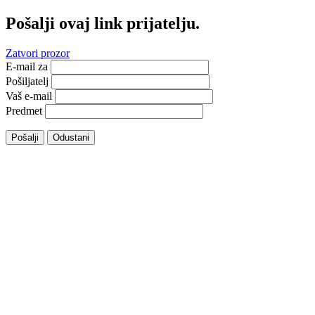
Pošalji ovaj link prijatelju.
Zatvori prozor
E-mail za
Pošiljatelj
Vaš e-mail
Predmet
Pošalji
Odustani