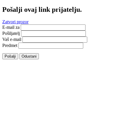
Pošalji ovaj link prijatelju.
Zatvori prozor
E-mail za
Pošiljatelj
Vaš e-mail
Predmet
Pošalji
Odustani