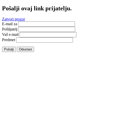
Pošalji ovaj link prijatelju.
Zatvori prozor
E-mail za
Pošiljatelj
Vaš e-mail
Predmet
Pošalji
Odustani