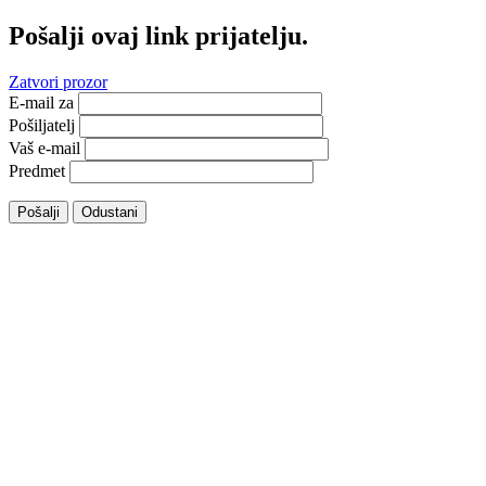
Pošalji ovaj link prijatelju.
Zatvori prozor
E-mail za
Pošiljatelj
Vaš e-mail
Predmet
Pošalji
Odustani