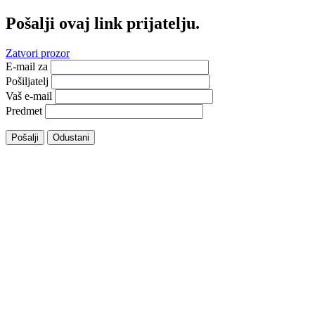
Pošalji ovaj link prijatelju.
Zatvori prozor
E-mail za
Pošiljatelj
Vaš e-mail
Predmet
Pošalji
Odustani