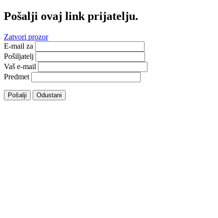
Pošalji ovaj link prijatelju.
Zatvori prozor
E-mail za
Pošiljatelj
Vaš e-mail
Predmet
Pošalji
Odustani