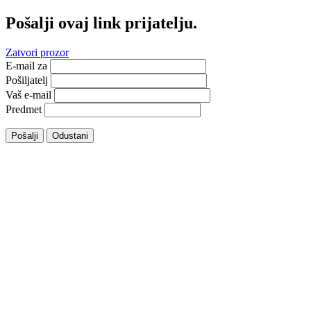
Pošalji ovaj link prijatelju.
Zatvori prozor
E-mail za
Pošiljatelj
Vaš e-mail
Predmet
Pošalji
Odustani