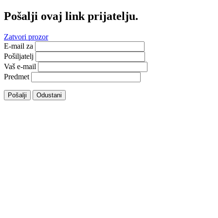
Pošalji ovaj link prijatelju.
Zatvori prozor
E-mail za
Pošiljatelj
Vaš e-mail
Predmet
Pošalji
Odustani