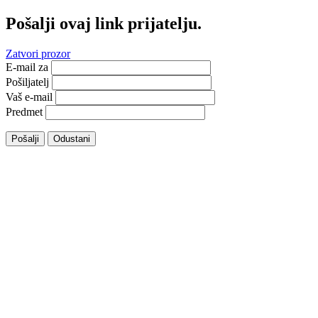
Pošalji ovaj link prijatelju.
Zatvori prozor
E-mail za
Pošiljatelj
Vaš e-mail
Predmet
Pošalji
Odustani