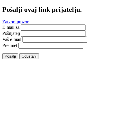
Pošalji ovaj link prijatelju.
Zatvori prozor
E-mail za
Pošiljatelj
Vaš e-mail
Predmet
Pošalji
Odustani