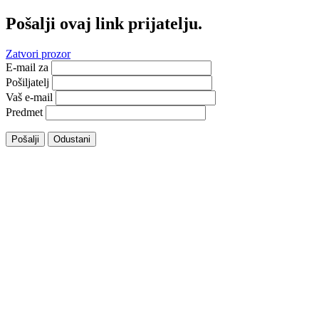
Pošalji ovaj link prijatelju.
Zatvori prozor
E-mail za
Pošiljatelj
Vaš e-mail
Predmet
Pošalji
Odustani