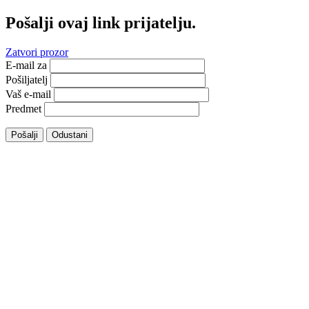
Pošalji ovaj link prijatelju.
Zatvori prozor
E-mail za
Pošiljatelj
Vaš e-mail
Predmet
Pošalji
Odustani