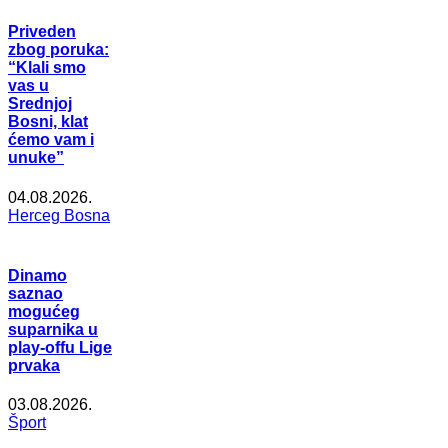
Priveden
zbog poruka:
“Klali smo
vas u
Srednjoj
Bosni, klat
ćemo vam i
unuke”
04.08.2026.
Herceg Bosna
Dinamo
saznao
mogućeg
suparnika u
play-offu Lige
prvaka
03.08.2026.
Šport