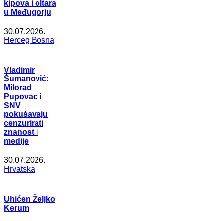
kipova i oltara
u Međugorju
30.07.2026.
Herceg Bosna
Vladimir
Šumanović:
Milorad
Pupovac i
SNV
pokušavaju
cenzurirati
znanost i
medije
30.07.2026.
Hrvatska
Uhićen Željko
Kerum