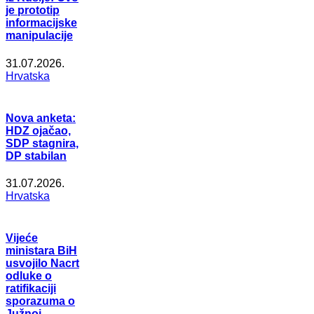
je prototip
informacijske
manipulacije
31.07.2026.
Hrvatska
Nova anketa:
HDZ ojačao,
SDP stagnira,
DP stabilan
31.07.2026.
Hrvatska
Vijeće
ministara BiH
usvojilo Nacrt
odluke o
ratifikaciji
sporazuma o
Južnoj