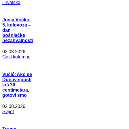
Hrvatska
Josip Vričko:
5. kolovoza –
dan
bošnjačke
nezahvalnosti
02.08.2026.
Gost kolumne
Vučić: Ako se
Dunav spusti
još 30
centimetara,
gotovi smo
02.08.2026.
Svijet
Trump