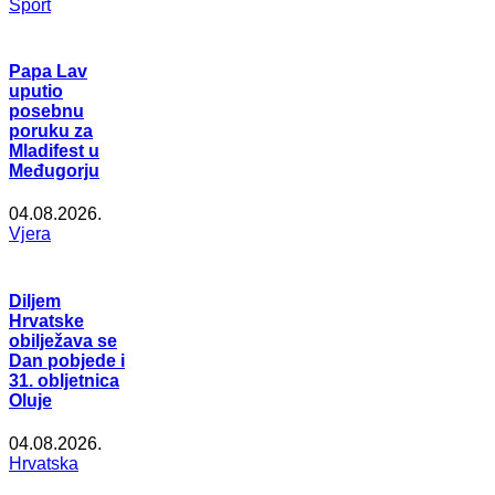
Šport
Papa Lav
uputio
posebnu
poruku za
Mladifest u
Međugorju
04.08.2026.
Vjera
Diljem
Hrvatske
obilježava se
Dan pobjede i
31. obljetnica
Oluje
04.08.2026.
Hrvatska