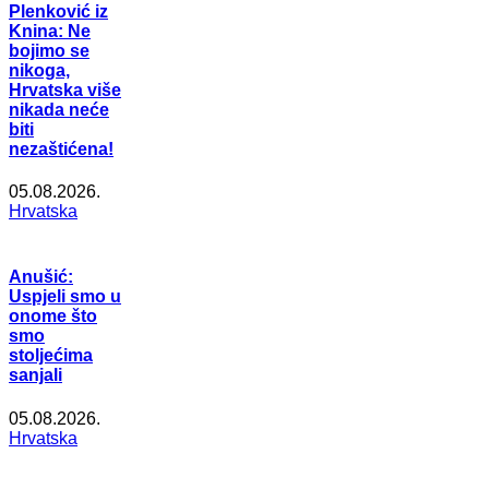
Plenković iz
Knina: Ne
bojimo se
nikoga,
Hrvatska više
nikada neće
biti
nezaštićena!
05.08.2026.
Hrvatska
Anušić:
Uspjeli smo u
onome što
smo
stoljećima
sanjali
05.08.2026.
Hrvatska