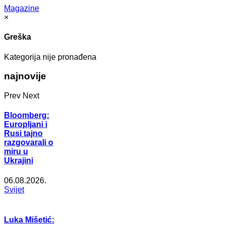
Magazine
×
Greška
Kategorija nije pronađena
najnovije
Prev
Next
Bloomberg:
Europljani i
Rusi tajno
razgovarali o
miru u
Ukrajini
06.08.2026.
Svijet
Luka Mišetić: