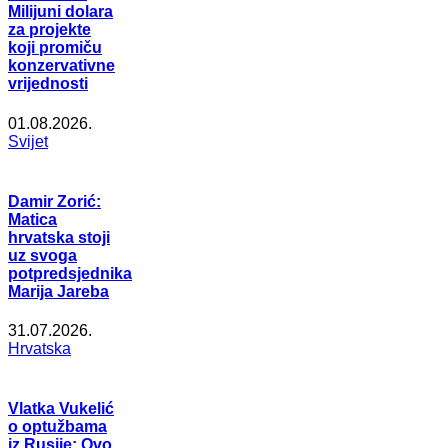
Milijuni dolara
za projekte
koji promiču
konzervativne
vrijednosti
01.08.2026.
Svijet
Damir Zorić:
Matica
hrvatska stoji
uz svoga
potpredsjednika
Marija Jareba
31.07.2026.
Hrvatska
Vlatka Vukelić
o optužbama
iz Rusije: Ovo