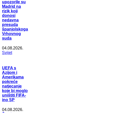
upozorile su
Madrid na
rizik koji
donosi
nedavna
presuda
španjolskoga
Vrhovnog
suda
04.08.2026.
Svijet
UEFA s
Azijom i
Amerikama
pokreće
natjecanje
koje bi moglo
uništiti FIFA-
ino SP
04.08.2026.