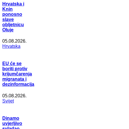
Hrvatska i
Knin
ponosno
slave
obljetnicu
Oluje
05.08.2026.
Hrvatska
EU će se
boriti protiv
krijumčarenja
migranata i
dezinformacija
05.08.2026.
Svijet
Dinamo
uvjerljivo
svladao