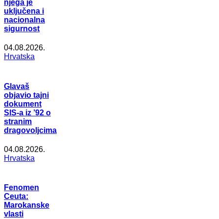
njega je
uključena i
nacionalna
sigurnost
04.08.2026.
Hrvatska
Glavaš
objavio tajni
dokument
SIS-a iz ’92 o
stranim
dragovoljcima
04.08.2026.
Hrvatska
Fenomen
Ceuta:
Marokanske
vlasti