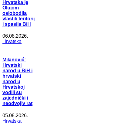
Hrvatska je
Olujom
oslobodila
vlastiti teritorij
i spasila BiH
06.08.2026.
Hrvatska
Milanović:
Hrvatski
narod u BiH i
hrvatski
narod u
Hrvatskoj
vodili su
zajednički i
neodvojiv rat
05.08.2026.
Hrvatska