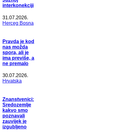
interkonekciji
31.07.2026.
Herceg Bosna
Pravda je kod
nas možda
spora, ali je
ima previše, a
ne premalo
30.07.2026.
Hrvatska
Znanstvenici:
Sredozemlje
kakvo smo
poznavali
zauvijek je
izgubljeno