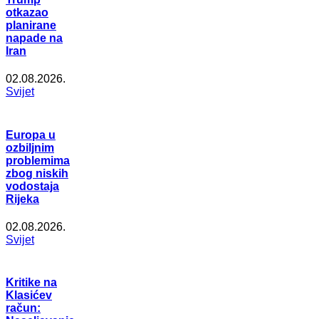
otkazao
planirane
napade na
Iran
02.08.2026.
Svijet
Europa u
ozbiljnim
problemima
zbog niskih
vodostaja
Rijeka
02.08.2026.
Svijet
Kritike na
Klasićev
račun: