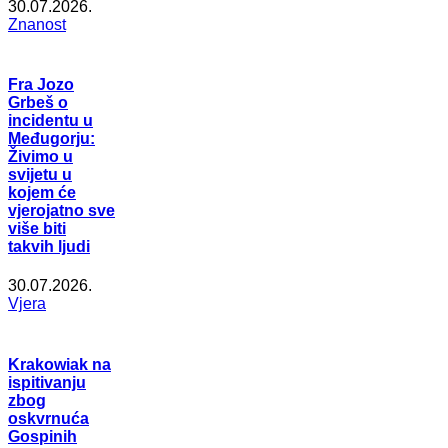
30.07.2026.
Znanost
Fra Jozo
Grbeš o
incidentu u
Međugorju:
Živimo u
svijetu u
kojem će
vjerojatno sve
više biti
takvih ljudi
30.07.2026.
Vjera
Krakowiak na
ispitivanju
zbog
oskvrnuća
Gospinih