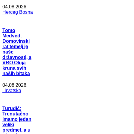
04.08.2026.
Herceg Bosna
Tomo
Medved:
Domovinski
rat temelj je
naše
državnosti, a
VRO Oluja
kruna svih
naših bitaka
04.08.2026.
Hrvatska
Turudić:
Trenutačno
imamo jedan
veliki
predmet, a u