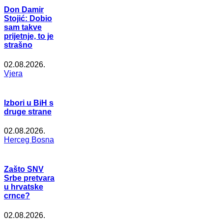
Don Damir
Stojić: Dobio
sam takve
prijetnje, to je
strašno
02.08.2026.
Vjera
Izbori u BiH s
druge strane
02.08.2026.
Herceg Bosna
Zašto SNV
Srbe pretvara
u hrvatske
crnce?
02.08.2026.