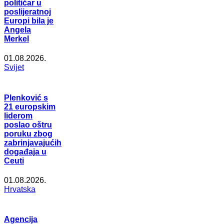
političar u
poslijeratnoj
Europi bila je
Angela
Merkel
01.08.2026.
Svijet
Plenković s
21 europskim
liderom
poslao oštru
poruku zbog
zabrinjavajućih
događaja u
Ceuti
01.08.2026.
Hrvatska
Agencija