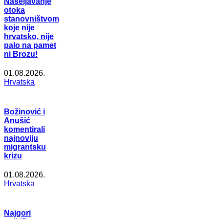
Naseljavanje
otoka
stanovništvom
koje nije
hrvatsko, nije
palo na pamet
ni Brozu!
01.08.2026.
Hrvatska
Božinović i
Anušić
komentirali
najnoviju
migrantsku
krizu
01.08.2026.
Hrvatska
Najgori