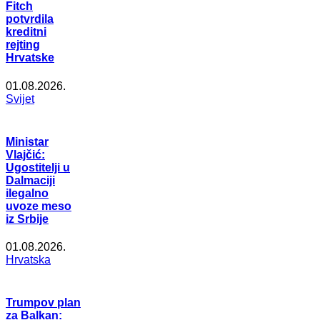
Fitch
potvrdila
kreditni
rejting
Hrvatske
01.08.2026.
Svijet
Ministar
Vlajčić:
Ugostitelji u
Dalmaciji
ilegalno
uvoze meso
iz Srbije
01.08.2026.
Hrvatska
Trumpov plan
za Balkan: