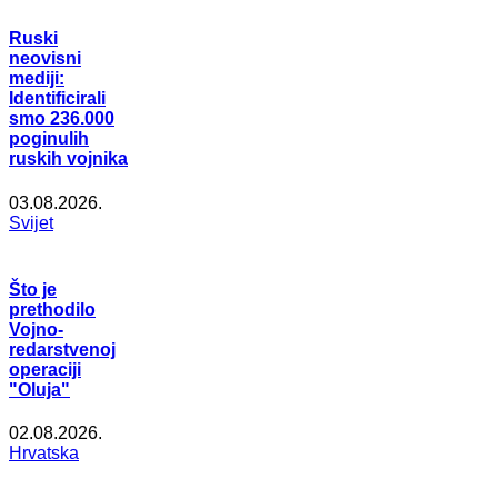
Ruski
neovisni
mediji:
Identificirali
smo 236.000
poginulih
ruskih vojnika
03.08.2026.
Svijet
Što je
prethodilo
Vojno-
redarstvenoj
operaciji
"Oluja"
02.08.2026.
Hrvatska