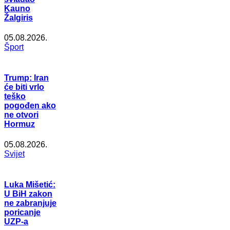
Kauno
Žalgiris
05.08.2026.
Šport
Trump: Iran
će biti vrlo
teško
pogođen ako
ne otvori
Hormuz
05.08.2026.
Svijet
Luka Mišetić:
U BiH zakon
ne zabranjuje
poricanje
UZP-a