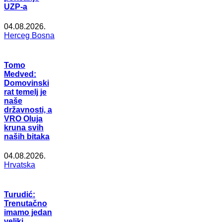
UZP-a
04.08.2026.
Herceg Bosna
Tomo
Medved:
Domovinski
rat temelj je
naše
državnosti, a
VRO Oluja
kruna svih
naših bitaka
04.08.2026.
Hrvatska
Turudić:
Trenutačno
imamo jedan
veliki