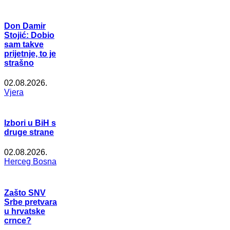
Don Damir
Stojić: Dobio
sam takve
prijetnje, to je
strašno
02.08.2026.
Vjera
Izbori u BiH s
druge strane
02.08.2026.
Herceg Bosna
Zašto SNV
Srbe pretvara
u hrvatske
crnce?