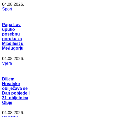
04.08.2026.
Šport
Papa Lav
uputio
posebnu
poruku za
Mladifest u
Međugorju
04.08.2026.
Vjera
Diljem
Hrvatske
obilježava se
Dan pobjede i
31. obljetnica
Oluje
04.08.2026.