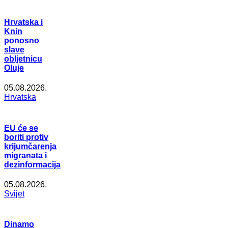
Hrvatska i
Knin
ponosno
slave
obljetnicu
Oluje
05.08.2026.
Hrvatska
EU će se
boriti protiv
krijumčarenja
migranata i
dezinformacija
05.08.2026.
Svijet
Dinamo