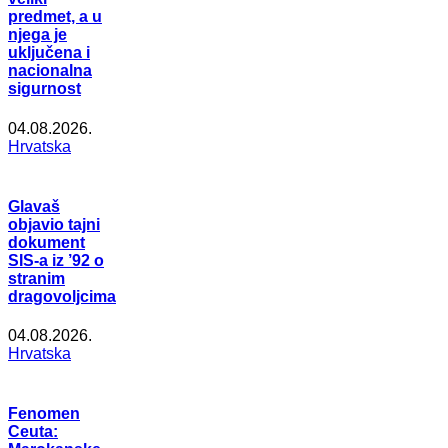
predmet, a u
njega je
uključena i
nacionalna
sigurnost
04.08.2026.
Hrvatska
Glavaš
objavio tajni
dokument
SIS-a iz ’92 o
stranim
dragovoljcima
04.08.2026.
Hrvatska
Fenomen
Ceuta: