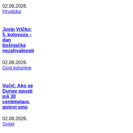
02.08.2026.
Hrvatska
Josip Vričko:
5. kolovoza –
dan
bošnjačke
nezahvalnosti
02.08.2026.
Gost kolumne
Vučić: Ako se
Dunav spusti
još 30
centimetara,
gotovi smo
02.08.2026.
Svijet