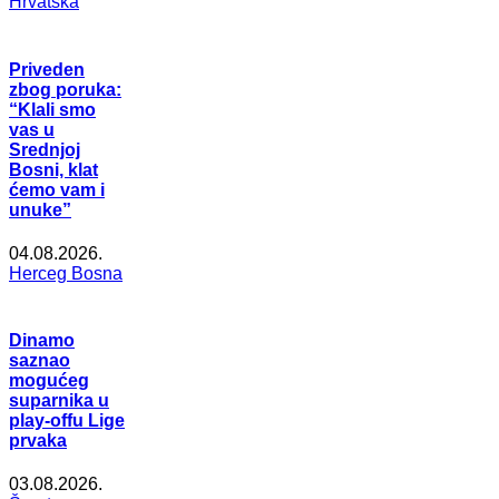
Hrvatska
Priveden
zbog poruka:
“Klali smo
vas u
Srednjoj
Bosni, klat
ćemo vam i
unuke”
04.08.2026.
Herceg Bosna
Dinamo
saznao
mogućeg
suparnika u
play-offu Lige
prvaka
03.08.2026.