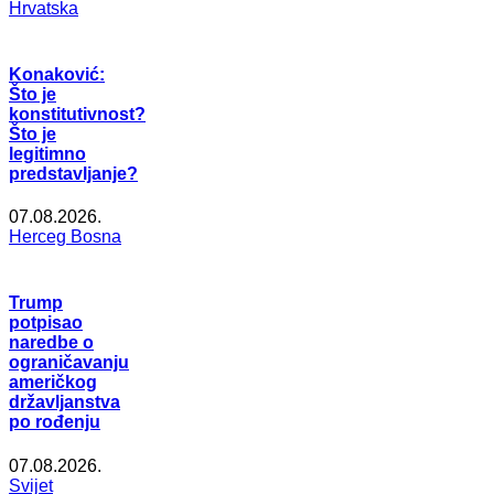
Hrvatska
Konaković:
Što je
konstitutivnost?
Što je
legitimno
predstavljanje?
07.08.2026.
Herceg Bosna
Trump
potpisao
naredbe o
ograničavanju
američkog
državljanstva
po rođenju
07.08.2026.
Svijet