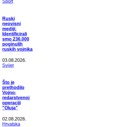
Šport
Ruski
neovisni
mediji:
Identificirali
smo 236.000
poginulih
ruskih vojnika
03.08.2026.
Svijet
Što je
prethodilo
Vojno-
redarstvenoj
operaciji
"Oluja"
02.08.2026.
Hrvatska