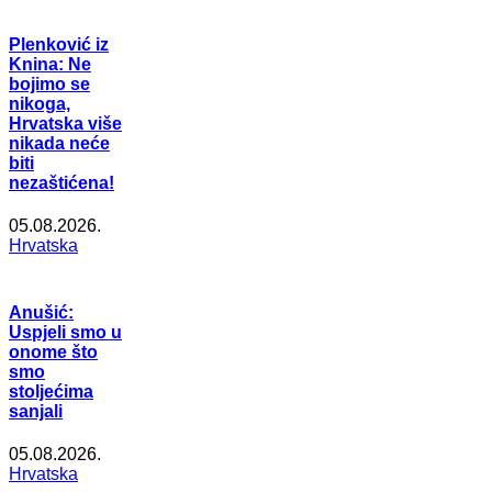
Plenković iz
Knina: Ne
bojimo se
nikoga,
Hrvatska više
nikada neće
biti
nezaštićena!
05.08.2026.
Hrvatska
Anušić:
Uspjeli smo u
onome što
smo
stoljećima
sanjali
05.08.2026.
Hrvatska