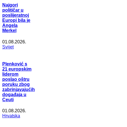
Najgori
političar u
poslijeratnoj
Europi bila je
Angela
Merkel
01.08.2026.
Svijet
Plenković s
21 europskim
liderom
poslao oštru
poruku zbog
zabrinjavajućih
događaja u
Ceuti
01.08.2026.
Hrvatska