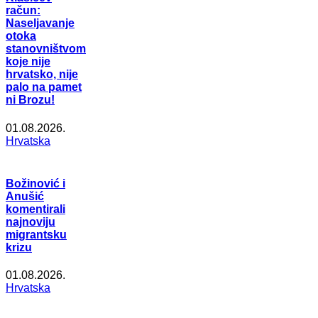
račun:
Naseljavanje
otoka
stanovništvom
koje nije
hrvatsko, nije
palo na pamet
ni Brozu!
01.08.2026.
Hrvatska
Božinović i
Anušić
komentirali
najnoviju
migrantsku
krizu
01.08.2026.
Hrvatska