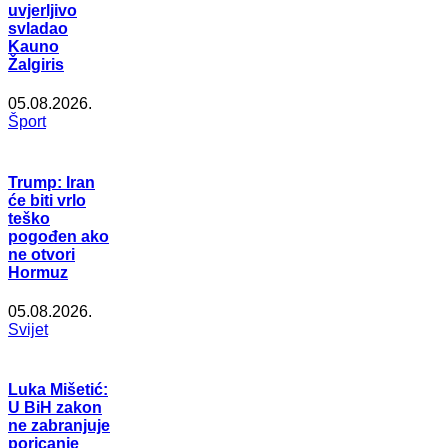
uvjerljivo
svladao
Kauno
Žalgiris
05.08.2026.
Šport
Trump: Iran
će biti vrlo
teško
pogođen ako
ne otvori
Hormuz
05.08.2026.
Svijet
Luka Mišetić:
U BiH zakon
ne zabranjuje
poricanje