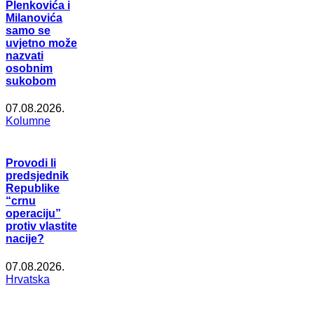
Plenkovića i
Milanovića
samo se
uvjetno može
nazvati
osobnim
sukobom
07.08.2026.
Kolumne
Provodi li
predsjednik
Republike
“crnu
operaciju”
protiv vlastite
nacije?
07.08.2026.
Hrvatska