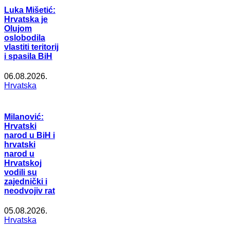
Luka Mišetić:
Hrvatska je
Olujom
oslobodila
vlastiti teritorij
i spasila BiH
06.08.2026.
Hrvatska
Milanović:
Hrvatski
narod u BiH i
hrvatski
narod u
Hrvatskoj
vodili su
zajednički i
neodvojiv rat
05.08.2026.
Hrvatska