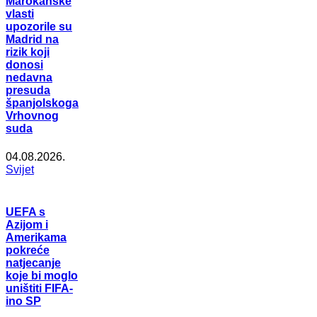
Marokanske
vlasti
upozorile su
Madrid na
rizik koji
donosi
nedavna
presuda
španjolskoga
Vrhovnog
suda
04.08.2026.
Svijet
UEFA s
Azijom i
Amerikama
pokreće
natjecanje
koje bi moglo
uništiti FIFA-
ino SP