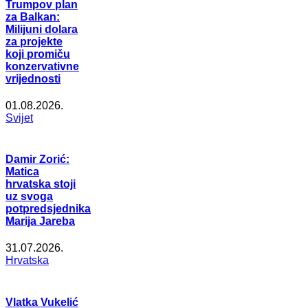
Trumpov plan
za Balkan:
Milijuni dolara
za projekte
koji promiču
konzervativne
vrijednosti
01.08.2026.
Svijet
Damir Zorić:
Matica
hrvatska stoji
uz svoga
potpredsjednika
Marija Jareba
31.07.2026.
Hrvatska
Vlatka Vukelić