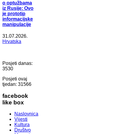
o optužbama
iz Rusije: Ovo
je prototip
informacijske
manipulacije
31.07.2026.
Hrvatska
Posjeti danas:
3530
Posjeti ovaj
tjedan:
31566
facebook
like box
Naslovnica
Vijesti
Kultura
Društvo