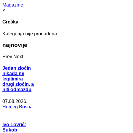
Magazine
×
Greška
Kategorija nije pronađena
najnovije
Prev
Next
Jedan zločin
nikada ne
legitimira
drugi zločin, a
niti odmazdu
07.08.2026.
Herceg Bosna
Ivo Lovrić:
Sukob