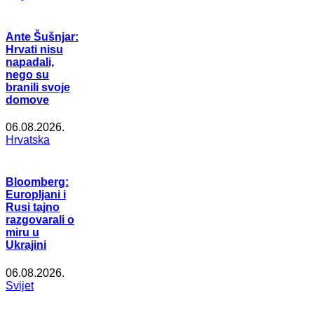
Ante Šušnjar:
Hrvati nisu
napadali,
nego su
branili svoje
domove
06.08.2026.
Hrvatska
Bloomberg:
Europljani i
Rusi tajno
razgovarali o
miru u
Ukrajini
06.08.2026.
Svijet