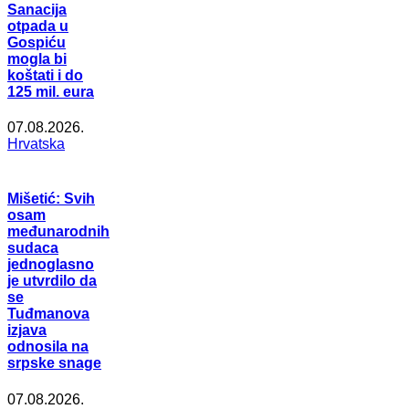
Sanacija
otpada u
Gospiću
mogla bi
koštati i do
125 mil. eura
07.08.2026.
Hrvatska
Mišetić: Svih
osam
međunarodnih
sudaca
jednoglasno
je utvrdilo da
se
Tuđmanova
izjava
odnosila na
srpske snage
07.08.2026.