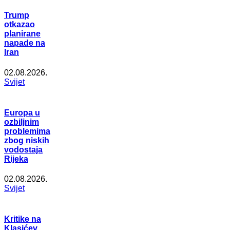
Trump
otkazao
planirane
napade na
Iran
02.08.2026.
Svijet
Europa u
ozbiljnim
problemima
zbog niskih
vodostaja
Rijeka
02.08.2026.
Svijet
Kritike na
Klasićev