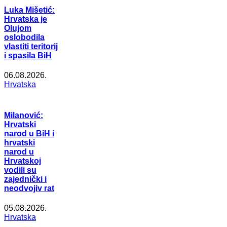
Luka Mišetić:
Hrvatska je
Olujom
oslobodila
vlastiti teritorij
i spasila BiH
06.08.2026.
Hrvatska
Milanović:
Hrvatski
narod u BiH i
hrvatski
narod u
Hrvatskoj
vodili su
zajednički i
neodvojiv rat
05.08.2026.
Hrvatska