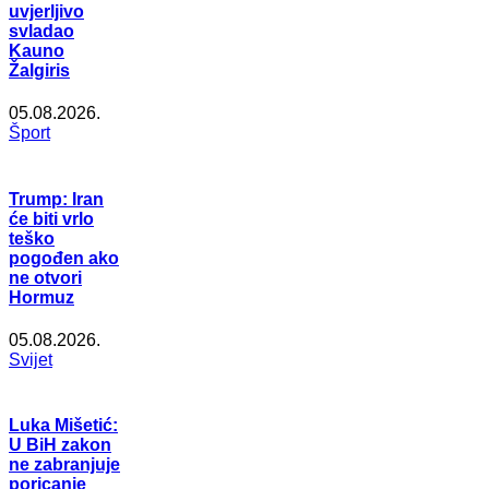
uvjerljivo
svladao
Kauno
Žalgiris
05.08.2026.
Šport
Trump: Iran
će biti vrlo
teško
pogođen ako
ne otvori
Hormuz
05.08.2026.
Svijet
Luka Mišetić:
U BiH zakon
ne zabranjuje
poricanje