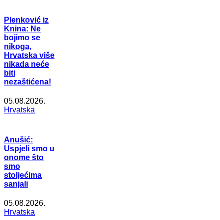
Plenković iz
Knina: Ne
bojimo se
nikoga,
Hrvatska više
nikada neće
biti
nezaštićena!
05.08.2026.
Hrvatska
Anušić:
Uspjeli smo u
onome što
smo
stoljećima
sanjali
05.08.2026.
Hrvatska