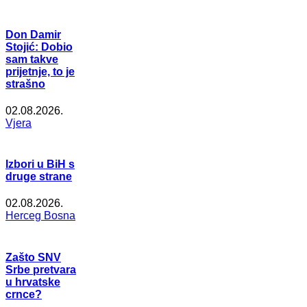
Don Damir
Stojić: Dobio
sam takve
prijetnje, to je
strašno
02.08.2026.
Vjera
Izbori u BiH s
druge strane
02.08.2026.
Herceg Bosna
Zašto SNV
Srbe pretvara
u hrvatske
crnce?