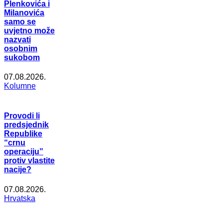
Plenkovića i
Milanovića
samo se
uvjetno može
nazvati
osobnim
sukobom
07.08.2026.
Kolumne
Provodi li
predsjednik
Republike
“crnu
operaciju”
protiv vlastite
nacije?
07.08.2026.
Hrvatska