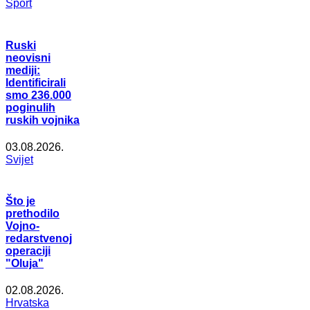
Šport
Ruski
neovisni
mediji:
Identificirali
smo 236.000
poginulih
ruskih vojnika
03.08.2026.
Svijet
Što je
prethodilo
Vojno-
redarstvenoj
operaciji
"Oluja"
02.08.2026.
Hrvatska