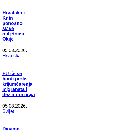
Hrvatska i
Knin
ponosno
slave
obljetnicu
Oluje
05.08.2026.
Hrvatska
EU će se
boriti protiv
krijumčarenja
migranata i
dezinformacija
05.08.2026.
Svijet
Dinamo