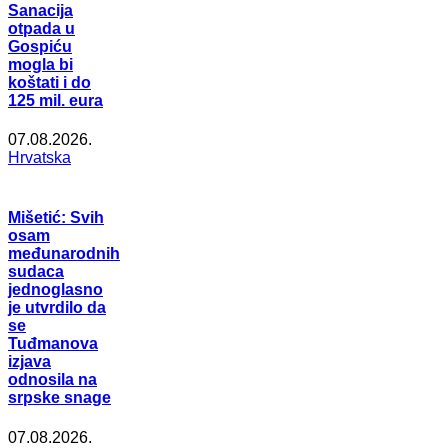
Sanacija
otpada u
Gospiću
mogla bi
koštati i do
125 mil. eura
07.08.2026.
Hrvatska
Mišetić: Svih
osam
međunarodnih
sudaca
jednoglasno
je utvrdilo da
se
Tuđmanova
izjava
odnosila na
srpske snage
07.08.2026.