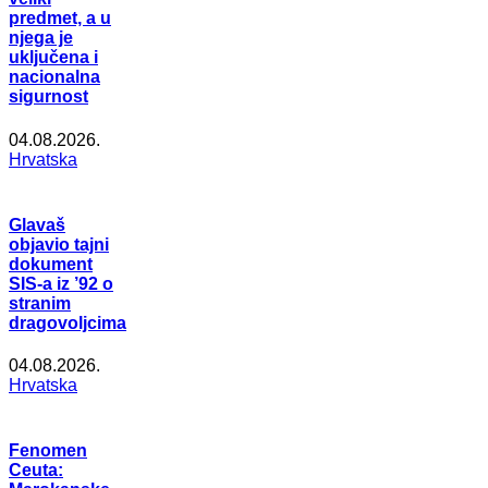
predmet, a u
njega je
uključena i
nacionalna
sigurnost
04.08.2026.
Hrvatska
Glavaš
objavio tajni
dokument
SIS-a iz ’92 o
stranim
dragovoljcima
04.08.2026.
Hrvatska
Fenomen
Ceuta: