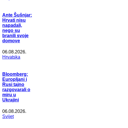
Ante Šušnjar:
Hrvati nisu
napadali,
nego su
branili svoje
domove
06.08.2026.
Hrvatska
Bloomberg:
Europljani i
Rusi tajno
razgovarali o
miru u
Ukrajini
06.08.2026.
Svijet