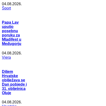
04.08.2026.
Šport
Papa Lav
uputio
posebnu
poruku za
Mladifest u
Međugorju
04.08.2026.
Vjera
Diljem
Hrvatske
obilježava se
Dan pobjede i
31. obljetnica
Oluje
04.08.2026.