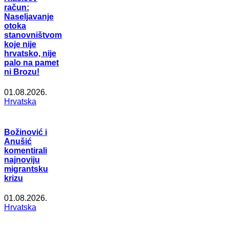
račun:
Naseljavanje
otoka
stanovništvom
koje nije
hrvatsko, nije
palo na pamet
ni Brozu!
01.08.2026.
Hrvatska
Božinović i
Anušić
komentirali
najnoviju
migrantsku
krizu
01.08.2026.
Hrvatska