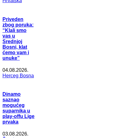
Hrvatska
Priveden
zbog poruka:
“Klali smo
vas u
Srednjoj
Bosni, klat
ćemo vam i
unuke”
04.08.2026.
Herceg Bosna
Dinamo
saznao
mogućeg
suparnika u
play-offu Lige
prvaka
03.08.2026.