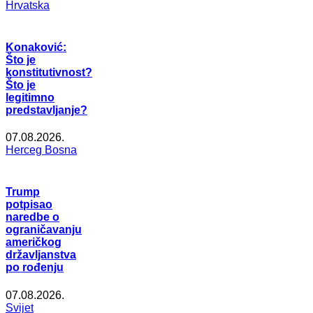
Hrvatska
Konaković:
Što je
konstitutivnost?
Što je
legitimno
predstavljanje?
07.08.2026.
Herceg Bosna
Trump
potpisao
naredbe o
ograničavanju
američkog
državljanstva
po rođenju
07.08.2026.
Svijet