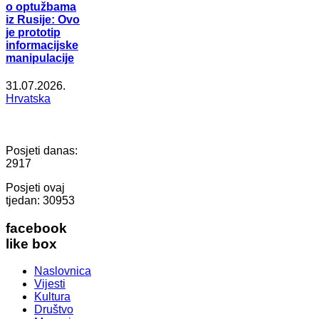
o optužbama
iz Rusije: Ovo
je prototip
informacijske
manipulacije
31.07.2026.
Hrvatska
Posjeti danas:
2917
Posjeti ovaj
tjedan:
30953
facebook
like box
Naslovnica
Vijesti
Kultura
Društvo