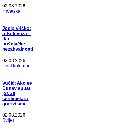
02.08.2026.
Hrvatska
Josip Vričko:
5. kolovoza –
dan
bošnjačke
nezahvalnosti
02.08.2026.
Gost kolumne
Vučić: Ako se
Dunav spusti
još 30
centimetara,
gotovi smo
02.08.2026.
Svijet