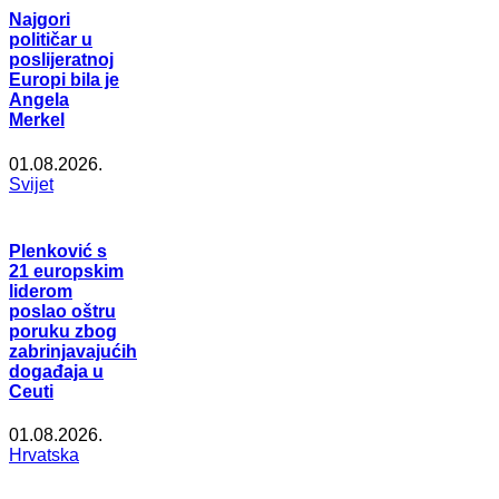
Najgori
političar u
poslijeratnoj
Europi bila je
Angela
Merkel
01.08.2026.
Svijet
Plenković s
21 europskim
liderom
poslao oštru
poruku zbog
zabrinjavajućih
događaja u
Ceuti
01.08.2026.
Hrvatska