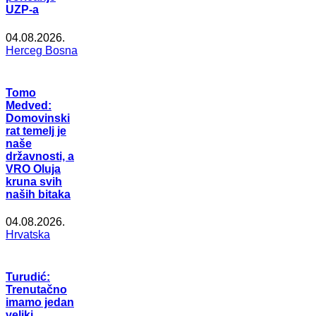
UZP-a
04.08.2026.
Herceg Bosna
Tomo
Medved:
Domovinski
rat temelj je
naše
državnosti, a
VRO Oluja
kruna svih
naših bitaka
04.08.2026.
Hrvatska
Turudić:
Trenutačno
imamo jedan
veliki