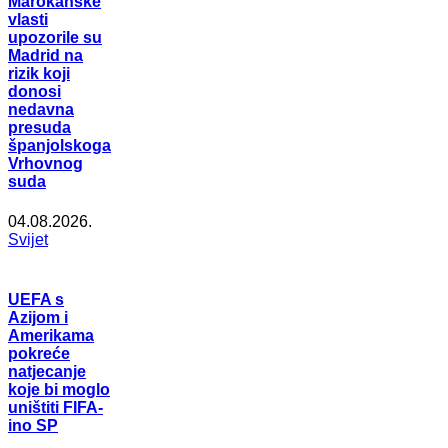
Marokanske
vlasti
upozorile su
Madrid na
rizik koji
donosi
nedavna
presuda
španjolskoga
Vrhovnog
suda
04.08.2026.
Svijet
UEFA s
Azijom i
Amerikama
pokreće
natjecanje
koje bi moglo
uništiti FIFA-
ino SP