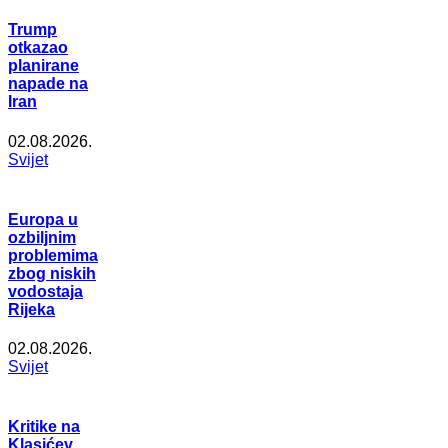
Trump
otkazao
planirane
napade na
Iran
02.08.2026.
Svijet
Europa u
ozbiljnim
problemima
zbog niskih
vodostaja
Rijeka
02.08.2026.
Svijet
Kritike na
Klasićev