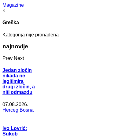
Magazine
×
Greška
Kategorija nije pronađena
najnovije
Prev
Next
Jedan zločin
nikada ne
legitimira
drugi zločin, a
niti odmazdu
07.08.2026.
Herceg Bosna
Ivo Lovrić:
Sukob